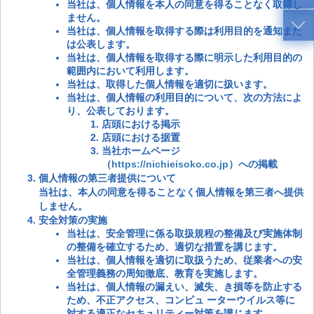
当社は、個人情報を本人の同意を得ることなく取得し
ません。
当社は、個人情報を取得する際は利用目的を通知また
は公表します。
当社は、個人情報を取得する際に明示した利用目的の
範囲内において利用します。
当社は、取得した個人情報を適切に扱います。
当社は、個人情報の利用目的について、次の方法によ
り、公表しております。
店頭における掲示
店頭における据置
当社ホームページ
（
https://nichieisoko.co.jp
）への掲載
個人情報の第三者提供について
当社は、本人の同意を得ることなく個人情報を第三者へ提供
しません。
安全対策の実施
当社は、安全管理に係る取扱規程の整備及び実施体制
の整備を確立するため、適切な措置を講じます。
当社は、個人情報を適切に取扱うため、従業者への安
全管理義務の周知徹底、教育を実施します。
当社は、個人情報の漏えい、滅失、き損等を防止する
ため、不正アクセス、コンピュ ーターウイルス等に
対する適正なセキュリティー対策を講じます。