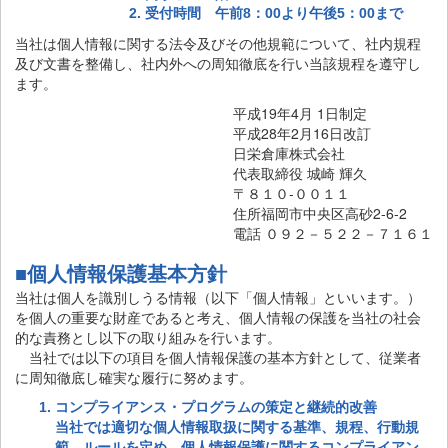
受付時間 午前8：00より午後5：00まで
当社は個人情報に関する法令及びその他規範について、社内規程
及び文書を整備し、社内外への周知徹底を行い当該規程を遵守し
ます。
平成19年4月 1日制定
平成28年2月16日改訂
日栄倉庫株式会社
代表取締役 城崎 輝久
〒８１０-００１１
住所福岡市中央区高砂2-6-2
電話 ０９２－５２２－７１６１
■個人情報保護基本方針
当社は個人を識別しうる情報（以下「個人情報」といいます。）
を個人の重要な財産であると考え、個人情報の保護を当社の社会
的な責務とし以下の取り組みを行います。
当社では以下の項目を個人情報保護の基本方針として、従業者
に周知徹底し確実な履行に努めます。
コンプライアンス・プログラムの策定と継続的改善
当社では適切な個人情報取扱に関する基準、規程、行動規
範、ルールを定め、個人情報保護に関するコンプライアン