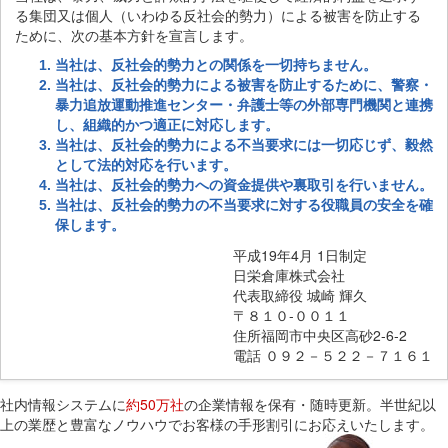
る集団又は個人（いわゆる反社会的勢力）による被害を防止する
ために、次の基本方針を宣言します。
当社は、反社会的勢力との関係を一切持ちません。
当社は、反社会的勢力による被害を防止するために、警察・
暴力追放運動推進センター・弁護士等の外部専門機関と連携
し、組織的かつ適正に対応します。
当社は、反社会的勢力による不当要求には一切応じず、毅然
として法的対応を行います。
当社は、反社会的勢力への資金提供や裏取引を行いません。
当社は、反社会的勢力の不当要求に対する役職員の安全を確
保します。
平成19年4月 1日制定
日栄倉庫株式会社
代表取締役 城崎 輝久
〒８１０-００１１
住所福岡市中央区高砂2-6-2
電話 ０９２－５２２－７１６１
社内情報システムに
約50万社
の企業情報を保有・随時更新。半世紀以
上の業歴と豊富なノウハウでお客様の手形割引にお応えいたします。