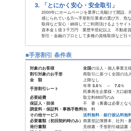
「とにかく安心・安全取引」
2000年にホームページを業界に先駆けて開設
感じられている方へ手形割引業者の選び方、危
取得など安心・納得してご利用頂けるようサイ
資本金１億３千万円 業歴半世紀以上 不動産賃
割引・金融のプロとして多種の資格取得など日
■手形割引 条件表
対象のお客様
全国
の法人・個人事業主
割引対象のお手形
商取引に基づく全国の法
金 額
上限なし
年率
3.0
％ ～
7.0
％
手形割引レート
民事再生企業様・大口顧客様
必要経費
取立料880円のみ
保証人・担保
不 要（裏書は必要とな
調査料・保証料・事務手数料
無 料
その他サービス
送料無料
・
銀行振込料無
必要書類（初回契約時のみ）
商業登記簿謄本、社判・
発行書類
見積書・手形割引確認書