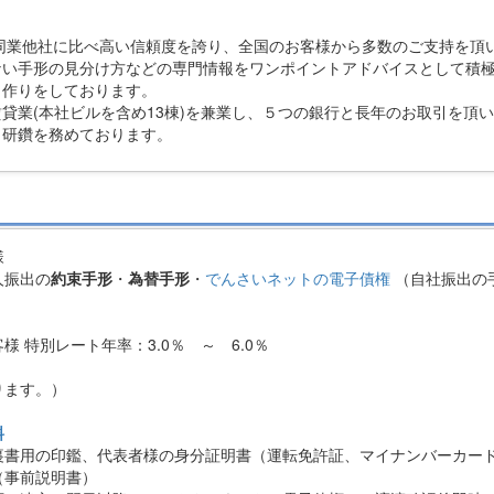
、同業他社に比べ高い信頼度を誇り、全国のお客様から多数のご支持を頂
ない手形の見分け方などの専門情報をワンポイントアドバイスとして積
ト作りをしております。
貸業(本社ビルを含め13棟)を兼業し、５つの銀行と長年のお取引を頂
々研鑽を務めております。
様
人振出の
約束手形
・
為替手形
・
でんさいネットの電子債権
（自社振出の
 特別レート年率：3.0％ ～ 6.0％
ります。）
料
裏書用の印鑑、代表者様の身分証明書（運転免許証、マイナンバーカー
（事前説明書）