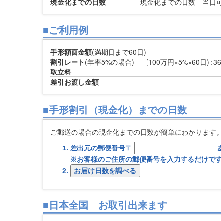
現金化までの日数
現金化までの日数 当日
■ご利用例
手形額面金額
(満期日まで60日)
割引レート
(年率5%の場合)
(100万円×5%×60日)
÷3
取立料
差引お渡し金額
■手形割引（現金化）までの日数
ご郵送の場合の現金化までの日数が簡単にわかります
差出元の郵便番号
〒
※お客様のご住所の郵便番号を入力するだけで
■日本全国 お取引出来ます