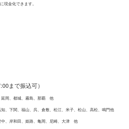
）に現金化できます。
7:00まで振込可）
、延岡、都城、霧島、那覇 他
高知、下関、福山、呉、倉敷、松江、米子、松山、高松、鳴門他
豊中、岸和田、姫路、亀岡、尼崎、大津 他