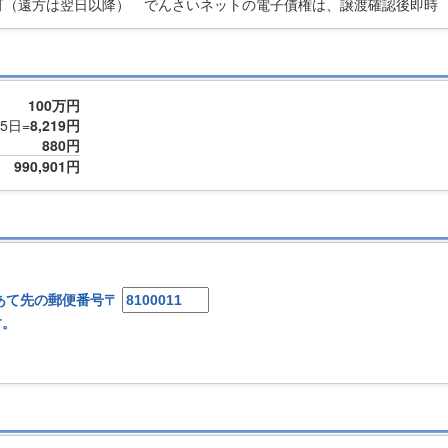
可（遠方は翌日以降） でんさいネットの電子債権は、譲渡確認後即時
100万円
65日=
8,219円
880円
990,901円
。
あて先の郵便番号
〒
す。