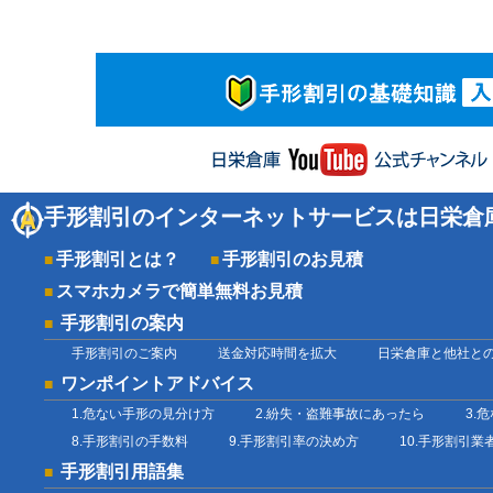
手形割引のインターネットサービスは日栄倉
手形割引とは？
手形割引のお見積
スマホカメラで簡単無料お見積
手形割引の案内
手形割引のご案内
送金対応時間を拡大
日栄倉庫と他社と
ワンポイントアドバイス
1.危ない手形の見分け方
2.紛失・盗難事故にあったら
3.
8.手形割引の手数料
9.手形割引率の決め方
10.手形割引
手形割引用語集