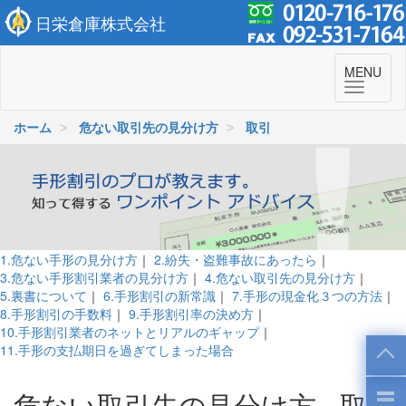
日栄倉庫株式会社
To
MENU
navi
ホーム
危ない取引先の見分け方
取引
1.危ない手形の見分け方
｜
2.紛失・盗難事故にあったら
｜
3.危ない手形割引業者の見分け方
｜
4.危ない取引先の見分け方
｜
5.裏書について
｜
6.手形割引の新常識
｜
7.手形の現金化３つの方法
｜
8.手形割引の手数料
｜
9.手形割引率の決め方
｜
10.手形割引業者のネットとリアルのギャップ
｜
11.手形の支払期日を過ぎてしまった場合
危ない取引先の見分け方 - 取