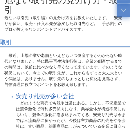
引
危ない取引先（取引編）の見分け方をお教えいたします。 安売
りが多い、販売・仕入れ先が急変した取引先など。 手形割引の
プロが教えるワンポイントアドバイスです。
取引
最近、上場企業や老舗といえどもいつ倒産するかわからない時
代となりました。特に民事再生法施行後は、企業の倒産するまで
の時間は、以前に比べかなり早くなって来ています。そのような
状況において、今までの取引先が、これからもずっと大丈夫とい
う保証は、ありません。取引先のちょっとした変化を見逃さず、
与信管理に役立つポイントをお教え致します。
安売り乱売が多い会社
どのような商売でも競争は常にある。しかし、不況産業で
は競争激化で薄利多売傾向になり、業界全体が構造不況にお
ちいり、競争の激化に巻き込まれてくる。安売り乱売は今ま
では三流商品に多かったが、今後は主力商品の乱売をやる会
社は、古い商品、斜陽商品にしがみついている企業に目立っ