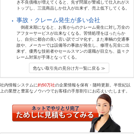
き不良債権が増えてくると、先ず問屋が警戒して仕入れがス
トップし、三流商品しか仕入が出来ず、売上低下してくる。
事故・クレーム発生が多い会社
倒産末期になると、お客からのクレーム発生に対し万全の
アフターサービスが出来なくなる。苦情処理をほったらか
し、自分に都合の良い言い訳でゴマ化す。また車輌の交通事
故や、メーカーでは設備等の事故が発生し、修理も完全に出
来ず、優秀な技術者やセールスマンの退職が目立ち、益々ク
レーム対策が手薄となってくる。
危ない取引先の見分け方一覧に戻る ≫
社内情報システムに
約50万社
の企業情報を保有・随時更新。半世紀以
上の業歴と豊富なノウハウでお客様の手形割引にお応えいたします。