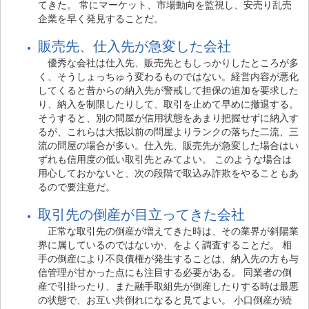
てきた。 常にマーケット、市場動向を監視し、安売り乱売
企業を早く発見することだ。
販売先、仕入先が急変した会社
優秀な会社は仕入先、販売先ともしっかりしたところが多
く、そうしょっちゅう変わるものではない。経営内容が悪化
してくると昔からの納入先が警戒して担保の追加を要求した
り、納入を制限したりして、取引を止めて早めに撤退する。
そうすると、別の問屋が信用状態をあまり把握せずに納入す
るが、これらは大抵以前の問屋よりランクの落ちた二流、三
流の問屋の場合が多い。仕入先、販売先が急変した場合はい
ずれも信用度の低い取引先とみてよい。 このような場合は
用心しておかないと、次の段階で取込み詐欺をやることもあ
るので要注意だ。
取引先の倒産が目立ってきた会社
正常な取引先の倒産が増えてきた時は、その業界が斜陽業
界に属しているのではないか、をよく調査することだ。 相
手の倒産により不良債権が発生することは、納入先の方も与
信管理が甘かった点にも注目する必要がある。 同業者の倒
産で引掛ったり、また融手取組先が倒産したりする時は最悪
の状態で、お互い共倒れになると見てよい。 小口倒産が続