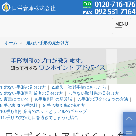
日栄倉庫株式会社
To
MENU
navi
ホーム
危ない手形の見分け方
1.危ない手形の見分け方
｜
2.紛失・盗難事故にあったら
｜
3.危ない手形割引業者の見分け方
｜
4.危ない取引先の見分け方
｜
5.裏書について
｜
6.手形割引の新常識
｜
7.手形の現金化３つの方法
｜
8.手形割引の手数料
｜
9.手形割引率の決め方
｜
10.手形割引業者のネットとリアルのギャップ
｜
11.手形の支払期日を過ぎてしまった場合
ワンポイントアドバイス・危