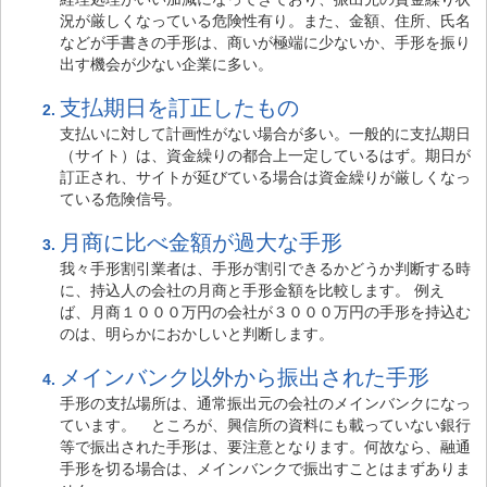
況が厳しくなっている危険性有り。また、金額、住所、氏名
などが手書きの手形は、商いが極端に少ないか、手形を振り
出す機会が少ない企業に多い。
支払期日を訂正したもの
支払いに対して計画性がない場合が多い。一般的に支払期日
（サイト）は、資金繰りの都合上一定しているはず。期日が
訂正され、サイトが延びている場合は資金繰りが厳しくなっ
ている危険信号。
月商に比べ金額が過大な手形
我々手形割引業者は、手形が割引できるかどうか判断する時
に、持込人の会社の月商と手形金額を比較します。 例え
ば、月商１０００万円の会社が３０００万円の手形を持込む
のは、明らかにおかしいと判断します。
メインバンク以外から振出された手形
手形の支払場所は、通常振出元の会社のメインバンクになっ
ています。 ところが、興信所の資料にも載っていない銀行
等で振出された手形は、要注意となります。何故なら、融通
手形を切る場合は、メインバンクで振出すことはまずありま