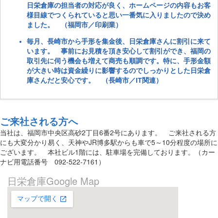
日栄倉庫の担当者の対応が良く、ホームページの内容もお客
様目線でつくられていると思い一番気に入りましたので決め
ました。 （福岡市／印刷業）
毎月、長崎市から手形を集金後、日栄倉庫さんに割引に来て
います。 事前にお見積を頂き安心して割引ができ、福岡の
取引先に伺う機会も増えて商売も順調です。特に、手形金額
が大きい時は資金繰りに影響するのでしっかりとした日栄倉
庫さんだと安心です。 （長崎市／IT関連）
ご来社される方へ
当社は、福岡市中央区高砂2丁目6番2号にあります。 ご来社される方
にも大変分かり易く、天神やJR博多駅からも車で5～10分程度の場所に
ございます。 本社ビル1階には、駐車場を完備しております。（カー
ナビ用電話番号 092-522-7161）
日栄倉庫Google Map