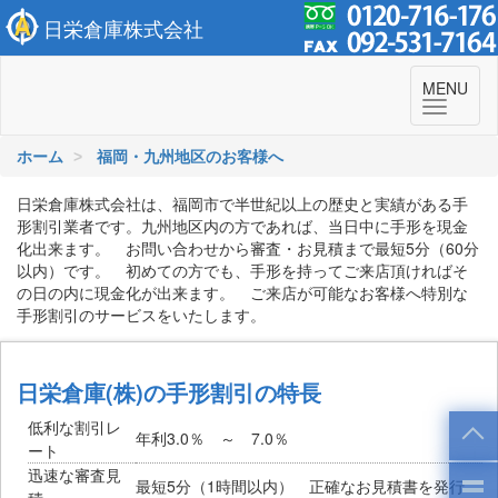
日栄倉庫株式会社
To
MENU
navi
ホーム
福岡・九州地区のお客様へ
日栄倉庫株式会社は、福岡市で半世紀以上の歴史と実績がある手
形割引業者です。九州地区内の方であれば、当日中に手形を現金
化出来ます。 お問い合わせから審査・お見積まで最短5分（60分
以内）です。 初めての方でも、手形を持ってご来店頂ければそ
の日の内に現金化が出来ます。 ご来店が可能なお客様へ特別な
手形割引のサービスをいたします。
日栄倉庫(株)の手形割引の特長
低利な割引レ
年利3.0％ ～ 7.0％
ート
迅速な審査見
最短5分（1時間以内） 正確なお見積書を発行