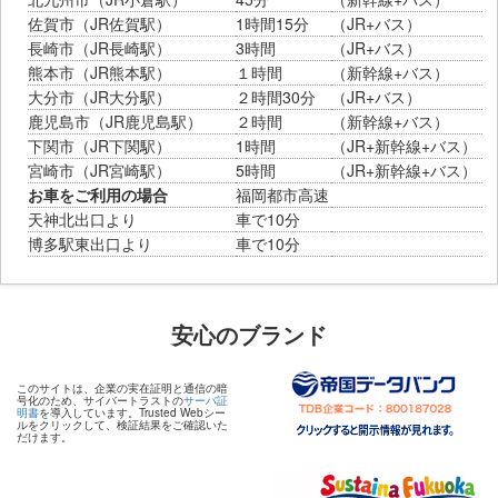
佐賀市（JR佐賀駅）
1時間15分
（JR+バス）
長崎市（JR長崎駅）
3時間
（JR+バス）
熊本市（JR熊本駅）
１時間
（新幹線+バス）
大分市（JR大分駅）
２時間30分
（JR+バス）
鹿児島市（JR鹿児島駅）
２時間
（新幹線+バス）
下関市（JR下関駅）
1時間
（JR+新幹線+バス）
宮崎市（JR宮崎駅）
5時間
（JR+新幹線+バス）
お車をご利用の場合
福岡都市高速
天神北出口より
車で10分
博多駅東出口より
車で10分
安心のブランド
このサイトは、企業の実在証明と通信の暗
号化のため、サイバートラストの
サーバ証
明書
を導入しています。Trusted Webシー
ルをクリックして、検証結果をご確認いた
だけます。