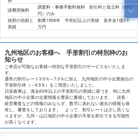
積
調査料・事務手数料無料 割引料と取立料（880
諸費用無料
円）のみ
抜群の信頼と
創業1958年 半世紀以上の実績 資本金1億3千
実績
万円
九州地区のお客様へ 手形割引の特別枠のお
知らせ
ご来店が可能なお客様へ特別な手形割引のサービスをいたしま
す。
通常の割引レート3.0％～7.0％に加え、九州地区の中小企業振出の
手形割引枠（～9.5％）をご用意いたしました。
日栄倉庫は、過去60年以上の手形割引の実績に基づき、特に九州
地区の中小企業の企業情報を豊富に蓄積しております。 決算・
経営審査などの情報のみならず、数字に表れない過去の情報も保
有し、審査をしております。 よって、割引レートは少し高くな
りますが、九州・山口地区の中小企業の手形を割引できる可能性
が高くなります。