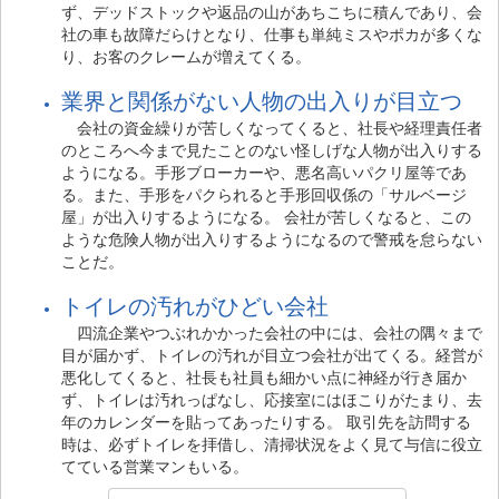
ず、デッドストックや返品の山があちこちに積んであり、会
社の車も故障だらけとなり、仕事も単純ミスやポカが多くな
り、お客のクレームが増えてくる。
業界と関係がない人物の出入りが目立つ
会社の資金繰りが苦しくなってくると、社長や経理責任者
のところへ今まで見たことのない怪しげな人物が出入りする
ようになる。手形ブローカーや、悪名高いパクリ屋等であ
る。また、手形をパクられると手形回収係の「サルベージ
屋」が出入りするようになる。 会社が苦しくなると、この
ような危険人物が出入りするようになるので警戒を怠らない
ことだ。
トイレの汚れがひどい会社
四流企業やつぶれかかった会社の中には、会社の隅々まで
目が届かず、トイレの汚れが目立つ会社が出てくる。経営が
悪化してくると、社長も社員も細かい点に神経が行き届か
ず、トイレは汚れっぱなし、応接室にはほこりがたまり、去
年のカレンダーを貼ってあったりする。 取引先を訪問する
時は、必ずトイレを拝借し、清掃状況をよく見て与信に役立
てている営業マンもいる。