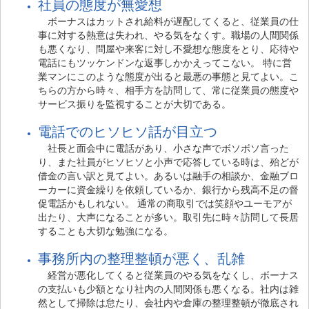
社員の態度が無愛想
ボーナスはカットされ給料が遅配してくると、従業員の仕
事に対する熱意は失われ、やる気をなくす。職場の人間関係
も悪くなり、問屋や来客に対し不愛想な態度をとり、応待や
電話にもツッケンドンな返事しかかえってこない。 特に営
業マンにこのような態度が出ると最悪の事態と見てよい。こ
ちらの方から時々、相手方を訪問して、常に従業員の態度や
サービス振りを監視することが大切である。
電話でのヒソヒソ話が目立つ
社長と面会中に電話があり、小さな声でボソボソ言った
り、また社員がヒソヒソと小声で応答している時は、殆どが
借金の言い訳と見てよい。あるいは融手の相談か、金融ブロ
ーカーに資金繰りを依頼しているか、銀行から残高不足の督
促電話かもしれない。 通常の商取引では笑顔やユーモアが
出たり、大声になることが多い。取引先に時々訪問して長居
することも大切な勉強になる。
事務所内の整理整頓が悪く、乱雑
経営が悪化してくると従業員のやる気をなくし、ボーナス
の支払いも少額となり社内の人間関係も悪くなる。社内は雑
然として掃除は怠たり、会社内や倉庫の整理整頓が徹底され