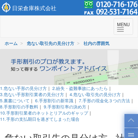
日栄倉庫株式会社
To
MENU
navi
ホーム
危ない取引先の見分け方
社内の雰囲気
1.危ない手形の見分け方
｜
2.紛失・盗難事故にあったら
｜
3.危ない手形割引業者の見分け方
｜
4.危ない取引先の見分け方
｜
5.裏書について
｜
6.手形割引の新常識
｜
7.手形の現金化３つの方法
｜
8.手形割引の手数料
｜
9.手形割引率の決め方
｜
10.手形割引業者のネットとリアルのギャップ
｜
11.手形の支払期日を過ぎてしまった場合
危ない取引先の見分け方 - 社