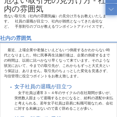
内の雰囲気
危ない取引先（社内の雰囲気編）の見分け方をお教えいたしま
す。 社員の退職が目立つ、社内が雑然となってきた会社な
ど。 手形割引のプロが教えるワンポイントアドバイスです。
社内の雰囲気
最近、上場企業や老舗といえどもいつ倒産するかわからない時
代となりました。特に民事再生法施行後は、企業の倒産するまで
の時間は、以前に比べかなり早くなって来ています。そのような
状況において、今までの取引先が、これからもずっと大丈夫とい
う保証は、ありません。取引先のちょっとした変化を見逃さず、
与信管理に役立つポイントをお教え致します。
女子社員の退職が目立つ
女子社員は通常３～４年のサイクルの在社期間が多いが、
突然数人固まって退職するとかになると、給料の遅配や未払
と考えられる。若年女子社員は容易に転職可能なため、会社
に対する未練はないので直ぐ辞めることが多い。