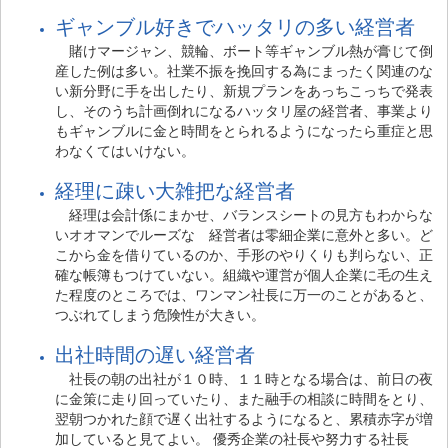
ギャンブル好きでハッタリの多い経営者
賭けマージャン、競輪、ボート等ギャンブル熱が膏じて倒
産した例は多い。社業不振を挽回する為にまったく関連のな
い新分野に手を出したり、新規プランをあっちこっちで発表
し、そのうち計画倒れになるハッタリ屋の経営者、事業より
もギャンブルに金と時間をとられるようになったら重症と思
わなくてはいけない。
経理に疎い大雑把な経営者
経理は会計係にまかせ、バランスシートの見方もわからな
いオオマンでルーズな 経営者は零細企業に意外と多い。ど
こから金を借りているのか、手形のやりくりも判らない、正
確な帳簿もつけていない。組織や運営が個人企業に毛の生え
た程度のところでは、ワンマン社長に万一のことがあると、
つぶれてしまう危険性が大きい。
出社時間の遅い経営者
社長の朝の出社が１０時、１１時となる場合は、前日の夜
に金策に走り回っていたり、また融手の相談に時間をとり、
翌朝つかれた顔で遅く出社するようになると、累積赤字が増
加していると見てよい。 優秀企業の社長や努力する社長