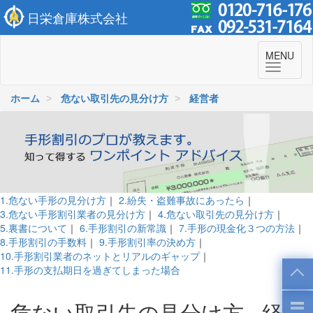
日栄倉庫株式会社
To
MENU
navi
ホーム
危ない取引先の見分け方
経営者
1.危ない手形の見分け方
｜
2.紛失・盗難事故にあったら
｜
3.危ない手形割引業者の見分け方
｜
4.危ない取引先の見分け方
｜
5.裏書について
｜
6.手形割引の新常識
｜
7.手形の現金化３つの方法
｜
8.手形割引の手数料
｜
9.手形割引率の決め方
｜
10.手形割引業者のネットとリアルのギャップ
｜
11.手形の支払期日を過ぎてしまった場合
危ない取引先の見分け方 - 経