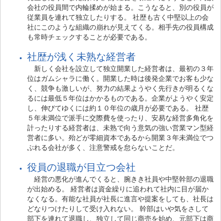
会社の役員間で内輪揉めが始まる。こうなると、別の役員が
従業員を連れて独立したりする。 社歴も古く中堅以上の会
社にこのような組織の崩れが見えてくる。相手先の役員構成
も常時チェックすることが必要である。
社歴が浅く未熟な経営者
新しく会社を設立して独立開業した経営者は、最初の３年
位はガムシャラに働く。開業した時は後発企業でお客も少な
く、競争も激しいが、努力の結果ようやく先行きが明るくな
るには最低５年位はかかるものである。企業がようやく安定
し、伸びてゆくには約１０年位の歳月が必要である。 社歴
５年未満位で派手に交際費を使ったり、安易な経営多角化を
計ったりする経営者は、未熟で向う意気の強い営業マン型経
営者に多い。殆どが零細資本であるから開業３年未満位でつ
ぶれる会社が多く、注意警戒を怠らないことだ。
役員の退職が目立つ会社
経営の悪化が進んでくると、腕きき社員や中堅幹部の退職
が出始める。 経営者は資金繰りに追われて社内に目が届か
なくなる。有能な社員が社長に進言や提案をしても、社長は
どなりつけたりして受け入れない。 幹部はいや気をさして
部下を連れて退職し、独立して同じ商売を始め、元部下は商