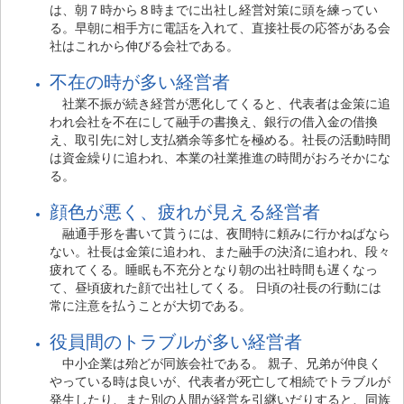
は、朝７時から８時までに出社し経営対策に頭を練ってい
る。早朝に相手方に電話を入れて、直接社長の応答がある会
社はこれから伸びる会社である。
不在の時が多い経営者
社業不振が続き経営が悪化してくると、代表者は金策に追
われ会社を不在にして融手の書換え、銀行の借入金の借換
え、取引先に対し支払猶余等多忙を極める。社長の活動時間
は資金繰りに追われ、本業の社業推進の時間がおろそかにな
る。
顔色が悪く、疲れが見える経営者
融通手形を書いて貰うには、夜間特に頼みに行かねばなら
ない。社長は金策に追われ、また融手の決済に追われ、段々
疲れてくる。睡眠も不充分となり朝の出社時間も遅くなっ
て、昼頃疲れた顔で出社してくる。 日頃の社長の行動には
常に注意を払うことが大切である。
役員間のトラブルが多い経営者
中小企業は殆どが同族会社である。 親子、兄弟が仲良く
やっている時は良いが、代表者が死亡して相続でトラブルが
発生したり、また別の人間が経営を引継いだりすると、同族