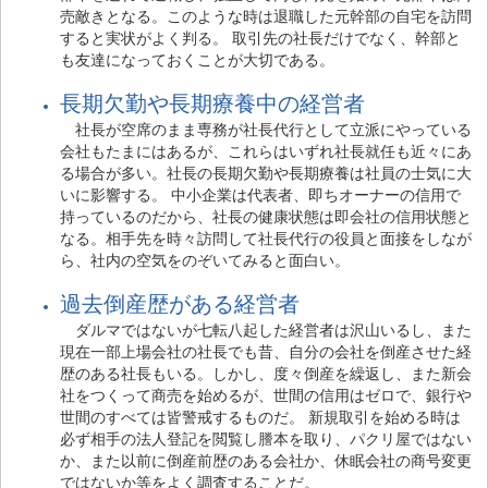
売敵きとなる。このような時は退職した元幹部の自宅を訪問
すると実状がよく判る。 取引先の社長だけでなく、幹部と
も友達になっておくことが大切である。
長期欠勤や長期療養中の経営者
社長が空席のまま専務が社長代行として立派にやっている
会社もたまにはあるが、これらはいずれ社長就任も近々にあ
る場合が多い。社長の長期欠勤や長期療養は社員の士気に大
いに影響する。 中小企業は代表者、即ちオーナーの信用で
持っているのだから、社長の健康状態は即会社の信用状態と
なる。相手先を時々訪問して社長代行の役員と面接をしなが
ら、社内の空気をのぞいてみると面白い。
過去倒産歴がある経営者
ダルマではないが七転八起した経営者は沢山いるし、また
現在一部上場会社の社長でも昔、自分の会社を倒産させた経
歴のある社長もいる。しかし、度々倒産を繰返し、また新会
社をつくって商売を始めるが、世間の信用はゼロで、銀行や
世間のすべては皆警戒するものだ。 新規取引を始める時は
必ず相手の法人登記を閲覧し謄本を取り、パクリ屋ではない
か、また以前に倒産前歴のある会社か、休眠会社の商号変更
ではないか等をよく調査することだ。