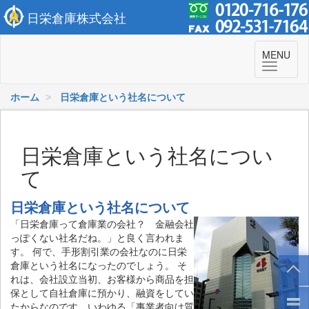
日栄倉庫株式会社
To
MENU
navi
ホーム
日栄倉庫という社名について
日栄倉庫という社名につい
て
日栄倉庫という社名について
「日栄倉庫って倉庫業の会社？ 金融会社
っぽくない社名だね。」と良く言われま
す。 何で、手形割引業の会社なのに日栄
倉庫という社名になったのでしょう。 そ
れは、会社設立当初、お客様から商品を担
保として自社倉庫に預かり、融資をしてい
たからなのです。いわゆる「事業者向け質