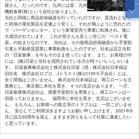
屋さん」だったのです。九州には昔、九州
機材倉庫(株)という会社がありました。
当社と同様に商品担保融資を行っていたのですが、質流れとなっ
た担保の電化製品を定価より安くし、それが飛ぶように売れたの
で「バーゲンセンター」という家電安売り事業に転換され、後に
大成功されています。 これが皆さんも良くご存じの「ベスト電
器」の始まりなのです。 当社は、その後商品担保融資から手形割
引業と不動産賃貸業に事業転換をしたのですが、社名は設立当初
の「日栄倉庫」を今もそのまま使っています。 また、お客様の中
には、(株)日栄と当社を混同されている方が時々いらっしゃいま
す。 日栄倉庫株式会社と株式会社日栄（現：株式会社日本保証
旧社名 株式会社ロプロ Jトラスト(株)の100％子会社）とは、
全く関係はございません。 株式会社日本保証は、商工ローンを主
業務とし、東京都に本社を置き、４つの支店があります。 一方、
日栄倉庫株式会社は、商業手形割引を専業とし、商工ローンは一
切扱っておりません。 福岡市に本社を置き、支店はございませ
ん。 もちろん、お客様への取立等のトラブルは、一切ございませ
ん。 安心してご利用頂きますようお願い申し上げます。 2021年9
月に設立60周年を迎え、ますます誇りをもって社業に邁進したい
と思っています。